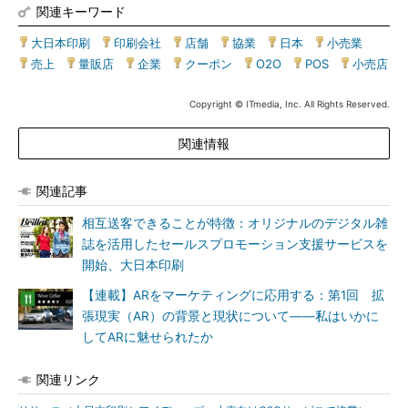
関連キーワード
大日本印刷
|
印刷会社
|
店舗
|
協業
|
日本
|
小売業
|
売上
|
量販店
|
企業
|
クーポン
|
O2O
|
POS
|
小売店
Copyright © ITmedia, Inc. All Rights Reserved.
関連情報
関連記事
相互送客できることが特徴：オリジナルのデジタル雑
誌を活用したセールスプロモーション支援サービスを
開始、大日本印刷
【連載】ARをマーケティングに応用する：第1回 拡
張現実（AR）の背景と現状について――私はいかに
してARに魅せられたか
関連リンク