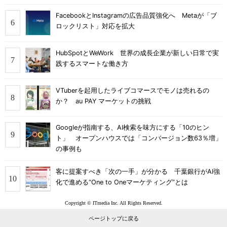
FacebookとInstagramの広告品質強化へ Metaが「ブ
ロックリスト」対応を拡大
HubSpotとWeWork 世界の成長企業が新しい日常で実
践するスマートな働き方
VTuberを起用したライブコマースでモノは売れるの
か？ au PAY マーケットの挑戦
Googleが指南する、AI検索を味方にする「10のヒン
ト」 オープンハウスでは「コンバージョン数63％増」
の事例も
客に提案すべき「次の一手」が分かる 千葉銀行がAI強
化で進める“One to Oneマーケティング”とは
Copyright © ITmedia Inc. All Rights Reserved.
ページトップに戻る