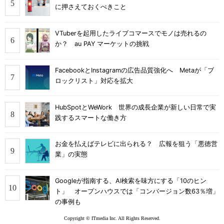
に押さえておくべきこと
VTuberを起用したライブコマースでモノは売れるの
か？ au PAY マーケットの挑戦
FacebookとInstagramの広告品質強化へ Metaが「ブ
ロックリスト」対応を拡大
HubSpotとWeWork 世界の成長企業が新しい日常で実
践するスマートな働き方
お金を払えばテレビに出られる？ 広報を狙う「悪徳営
業」の実態
Googleが指南する、AI検索を味方にする「10のヒン
ト」 オープンハウスでは「コンバージョン数63％増」
の事例も
Copyright © ITmedia Inc. All Rights Reserved.