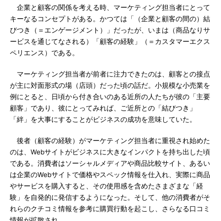
企業と顧客の関係を考える時、マーケティング担当者にとって
キーなるコンセプトがある。かつては「（企業と顧客の間の）結
びつき（＝エンゲージメント）」だったが、いまは（商品なりサ
ービスを通じてなされる）「顧客の経験」（＝カスタマーエクス
ペリエンス）である。
マーケティング担当者が前者に注力できたのは、顧客との接点
が主に対面形式の場（店頭）だった頃の話だ。小規模な小売業を
例にとると、日頃から付き合いのある近所の人たちが彼の「主要
顧客」であり、彼にとってみれば、ご近所との「結びつき」
「絆」を大事にすることがビジネスの成功を意味していた。
後者（顧客の経験）がマーケティング担当者に重視され始めた
のは、Webサイトがビジネスに大きなインパクトを持ち出した頃
である。消費者はソーシャルメディアや商品比較サイト、あるい
は企業のWebサイトで価格やスペック情報を仕入れ、実際に商品
やサービスを購入すると、その使用感を含めたさまざまな「経
験」を自発的に発信するようになった。そして、他の消費者がそ
れらのクチコミ情報を参考に購買行動を起こし、さらなる口コミ
情報が拡散され……。