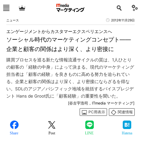
ニュース
2012年11月29日
エンゲージメントからカスタマーエクスペリエンスへ
ソーシャル時代のマーケティングコンセプト――
企業と顧客の関係はより深く、より密接に
購買プロセスを巡る新たな情報流通サイクルの質は、1人ひとり
の顧客の「経験の中身」によって決まる。現代のマーケティング
担当者は「顧客の経験」を良きものに高める努力を迫られてい
る。企業と顧客の関係はより深く、より密接にならざるを得な
い。SDLのアジア／パシフィック地域を統括するバイスプレジデ
ント Hans de Groot氏に「顧客経験」の重要性を聞いた。
[谷古宇浩司，ITmedia マーケティング]
PC用表示
関連情報
Share
Post
LINE
Hatena