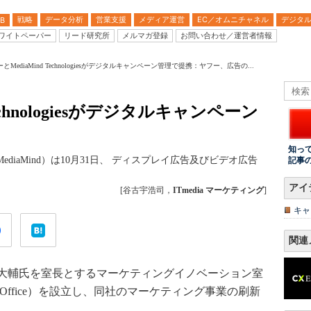
戦略
データ分析
営業支援
メディア運営
EC／オムニチャネル
デジタ
B
ワイトペーパー
リード研究所
メルマガ登録
お問い合わせ／運営者情報
とMediaMind Technologiesがデジタルキャンペーン管理で提携：ヤフー、広告の...
echnologiesがデジタルキャンペーン
知っ
（以下、MediaMind）は10月31日、 ディスプレイ広告及びビデオ広告
記事
。
アイ
[谷古宇浩司，
ITmedia マーケティング
]
キャ
関連
大輔氏を室長とするマーケティングイノベーション室
novation Office）を設立し、同社のマーケティング事業の刷新