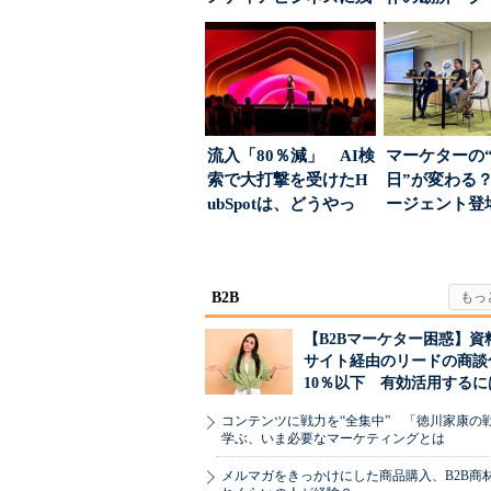
された“勝ち筋...
ーに残る「重
割...
流入「80％減」 AI検
マーケターの
索で大打撃を受けたH
日”が変わる？
ubSpotは、どうやっ
ージェント登
て“未来の顧...
が起きるか
B2B
【B2Bマーケター困惑】資
サイト経由のリードの商談
10％以下 有効活用するに
コンテンツに戦力を“全集中” 「徳川家康の
学ぶ、いま必要なマーケティングとは
メルマガをきっかけにした商品購入、B2B商