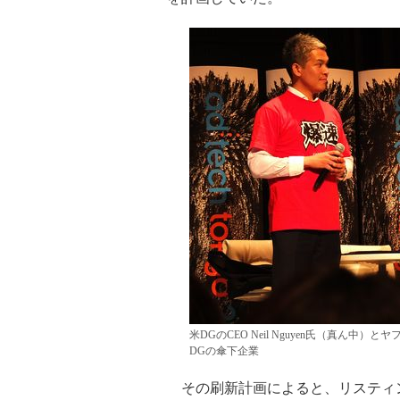
米DGのCEO Neil Nguyen氏（真ん中）とヤ
DGの傘下企業
その刷新計画によると、リスティ