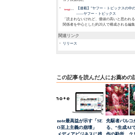
【連載】“ヤフー・トピックスの中の
――ヤフー・トピックス
「読まれないけれど、価値の高いと思われる
関係者を中心とした約20人で構成される編
関連リンク
リリース
この記事を読んだ人にお薦めの
note最高益が示す「SE
先駆者パルコ
O至上主義の崩壊」
る、“生成AI
メディアビジネスに残
作の勘所 ク