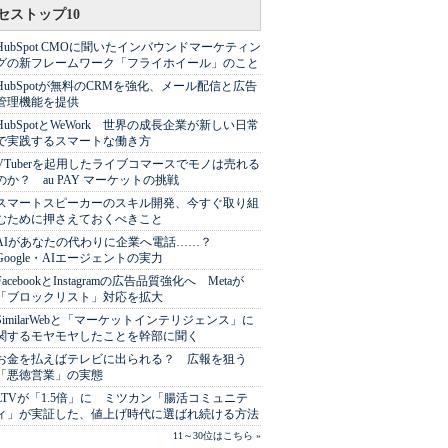
セストップ10
HubSpot CMOに聞いたインバウンドマーケティン
グの新フレームワーク「フライホイール」のこと
HubSpotが無料のCRMを強化、メール配信と広告
管理機能を提供
HubSpotとWeWork 世界の成長企業が新しい日常
で実践するスマートな働き方
VTuberを起用したライブコマースでモノは売れる
のか？ au PAY マーケットの挑戦
スマートスピーカーのスキル開発、今すぐ取り組
むために押さえておくべきこと
AIがあなたの代わりに企業へ電話……？
Google・AIエージェントの実力
FacebookとInstagramの広告品質強化へ Metaが
「ブロックリスト」対応を拡大
SimilarWebと「マーケットインテリジェンス」に
関するモヤモヤしたことを幹部に聞く
お金を払えばテレビに出られる？ 広報を狙う
「悪徳営業」の実態
LTVが「1.5倍」に ミツカン「腸活コミュニテ
ィ」が実証した、値上げ時代に選ばれ続ける方法
11～30位はこちら »