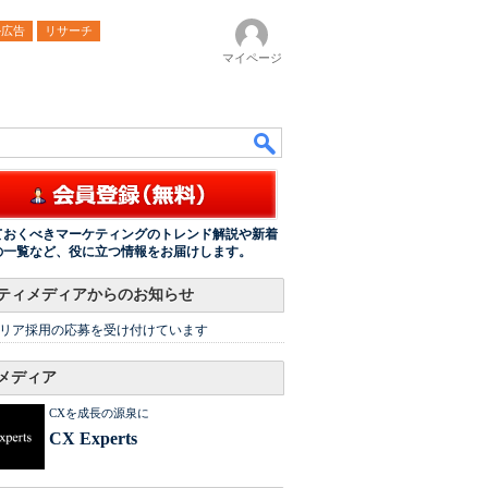
ル広告
リサーチ
マイページ
ておくべきマーケティングのトレンド解説や新着
の一覧など、役に立つ情報をお届けします。
ティメディアからのお知らせ
リア採用の応募を受け付けています
メディア
CXを成長の源泉に
CX Experts