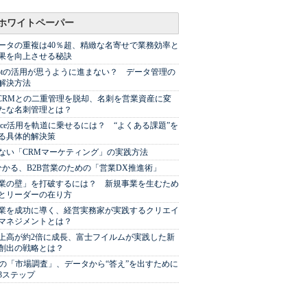
ホワイトペーパー
ータの重複は40％超、精緻な名寄せで業務効率と
果を向上させる秘訣
Spotの活用が思うように進まない？ データ管理の
解決方法
やCRMとの二重管理を脱却、名刺を営業資産に変
たな名刺管理とは？
sforce活用を軌道に乗せるには？ “よくある課題”を
る具体的解決策
ない「CRMマーケティング」の実践方法
分かる、B2B営業のための「営業DX推進術」
業の壁」を打破するには？ 新規事業を生むため
とリーダーの在り方
業を成功に導く、経営実務家が実践するクリエイ
マネジメントとは？
上高が約2倍に成長、富士フイルムが実践した新
創出の戦略とは？
代の「市場調査」、データから“答え”を出すために
3ステップ