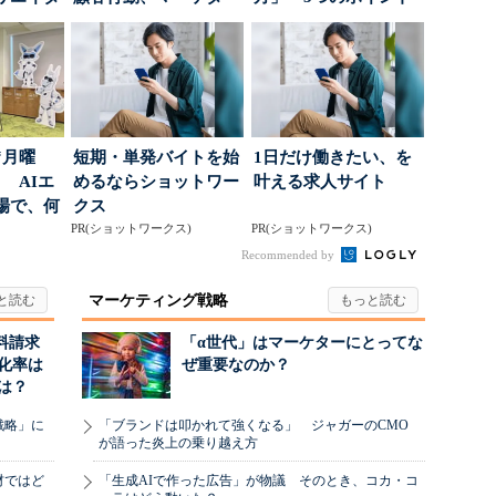
要な役
に残された打ち...
とは
“月曜
短期・単発バイトを始
1日だけ働きたい、を
 AIエ
めるならショットワー
叶える求人サイト
場で、何
クス
PR(ショットワークス)
PR(ショットワークス)
Recommended by
マーケティング戦略
料請求
「α世代」はマーケターにとってな
化率は
ぜ重要なのか？
は？
戦略」に
「ブランドは叩かれて強くなる」 ジャガーのCMO
が語った炎上の乗り越え方
材ではど
「生成AIで作った広告」が物議 そのとき、コカ・コ