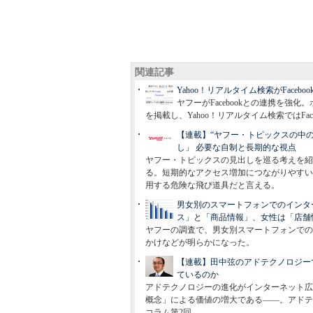
関連記事
Yahoo！リアルタイム検索がFaceb
ヤフーがFacebookとの連携を強化。
を掲載し、Yahoo！リアルタイム検索ではFa
【連載】“ヤフー・トピックスの中
し」 必要な自制と長期的な視点
ヤフー・トピックスの見出しを巡る考えを紹
る。短期的なアクセス増加につながりやすい
用する危険な飛び道具だと言える。
男女別のスマートフォンでのインタ
ス」と「商品情報」、女性は「店舗
ヤフーの調査で、男女別スマートフォンでの
かけなどが明らかになった。
【連載】田中弦のアドテクノロジー
ているのか
アドテクノロジーの進化がインターネット広
概念」による価値の増大である――。アドテクが
コラム第2回。