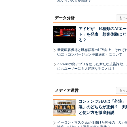
れくらいの人が経験？
データ分析
アドビが「10種類のAIエ
ト」を発表 顧客体験はど
る？
新規顧客獲得と既存顧客のLTV向上、それぞ
CRO（コンバージョン率最適化）について
Androidの偽アプリを使った新たな広告詐欺
にもユーザーにも大迷惑な手口とは？
メディア運営
コンテンツSEOは「外注」
製」のどちらが正解？ 判
と使い方を徹底解説
イーロン・マスク氏が仕掛けた究極の「X」