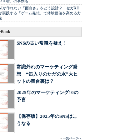
63％増」の事例も
AIが作れない「面白さ」をどう設計？ セガXD
が実践する「ゲーム発想」で体験価値を高める方
法
Book
SNSの古い常識を疑え！
常識外れのマーケティング発
想 “缶入りのただの水”大ヒ
ットの舞台裏は？
2025年のマーケティング10の
予言
【保存版】2025年のSNSはこ
うなる
»
一覧ページへ