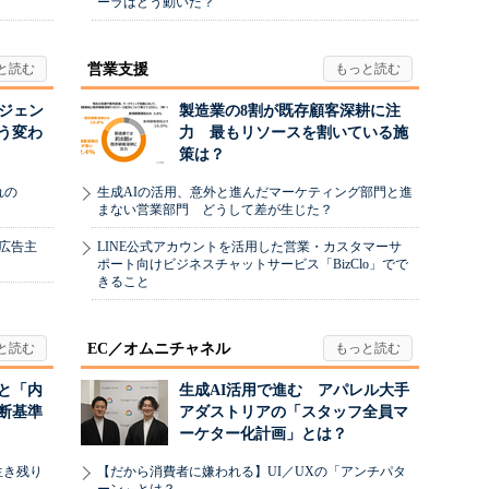
ーラはどう動いた？
営業支援
ージェン
製造業の8割が既存顧客深耕に注
う変わ
力 最もリソースを割いている施
策は？
れの
生成AIの活用、意外と進んだマーケティング部門と進
まない営業部門 どうして差が生じた？
、広告主
LINE公式アカウントを活用した営業・カスタマーサ
ポート向けビジネスチャットサービス「BizClo」でで
きること
EC／オムニチャネル
と「内
生成AI活用で進む アパレル大手
断基準
アダストリアの「スタッフ全員マ
ーケター化計画」とは？
生き残り
【だから消費者に嫌われる】UI／UXの「アンチパタ