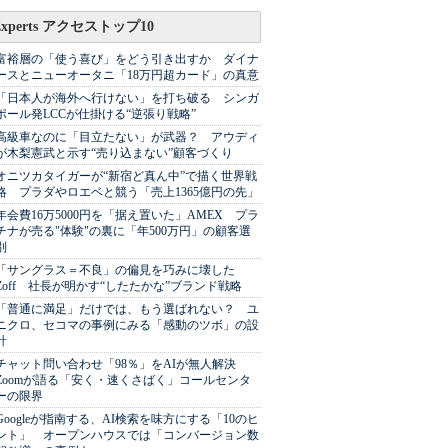
Experts アクセストップ10
富裕層の「使う喜び」をどう引き出すか ダイナ
ースとニューオータニ「18万円超カード」の真意
「日本人が海外へ行けない」を打ち破る シンガ
ポール発LCCが仕掛ける“逆張り戦略”
高級車なのに「目立たない」が武器？ アウディ
が木梨憲武と示す“売り込まない”顧客づくり
オニツカタイガーが“新宿ど真ん中”で描く世界戦
略 プラダやロエベと競う「売上1365億円の先」
年会費16万5000円を「据え置いた」AMEX プラ
チナが売る"体験"の裏に「年500万円」の顧客選
別
「サングラス＝不良」の偏見を巧みに壊した
Zoff 社長が明かす“したたかな”ブランド戦略
「普通に満足」だけでは、もう選ばれない？ ユ
ニクロ、セコマの事例にみる「感動のツボ」の設
計
チャット問い合わせ「98％」をAIが無人解決
Zoomが語る「安く・速くさばく」コールセンタ
ーの限界
Googleが指南する、AI検索を味方にする「10のヒ
ント」 オープンハウスでは「コンバージョン数