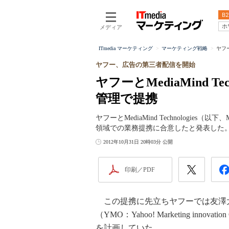
B2
ホ
メディア
ITmedia マーケティング
マーケティング戦略
ヤフー
ヤフー、広告の第三者配信を開始
ヤフーとMediaMind T
管理で提携
ヤフーとMediaMind Technologies
領域での業務提携に合意したと発表した
2012年10月31日 20時03分 公開
印刷／PDF
この提携に先立ちヤフーでは友澤
（YMO：Yahoo! Marketing in
を計画していた。