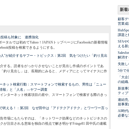
新着
顧客デ
営業成
Hub
課題と
ook投稿も対象に 連携強化
SFA
ポータルでは初めてYahoo！JAPANトップページにFacebookの新着情報
える新
cebook投稿を検索できるようにする。
Sale
の人”が紹介するヤフー・トピックス：第2回 気をつけたい「釣り見出
解消す
失敗し
介する。読者をがっかりさせないことが見出し作成のポイントであ
5分で
「釣り見出し」は、長期的にみると、メディアにとってマイナスに作
「大企
の組織
ーネット検索行動：スマートフォンで検索するもの、男性は「ニュー
新規事
情報」と「人名」―ヤフー調査
ティブ
インターネット検索項目の差や、スマートフォンで検索する際のきっ
連結売
規事業
で吠える！：第2回 なぜ田中は「アドテクアドテク」とワーワー言っ
AI時
必要な
告市場にもたらすのは、「ネットワーク効果などのネットビジネスの
注目される意味を独自の視点で解き明かすFringe81 田中氏の連載