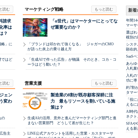
マーケティング戦略
新着
年間1
料請求
「α世代」はマーケターにとってな
マーサ
化率は
ぜ重要なのか？
選ばれ
は？
模別の
戦略」に
「ブランドは叩かれて強くなる」 ジャガーのCMO
システ
が語った炎上の乗り越え方
顕在的
Saa
材ではど
「生成AIで作った広告」が物議 そのとき、コカ・コ
あらゆ
ーラはどう動いた？
入札案
入札の
功に導
営業支援
約7割
タマー
ージェン
製造業の8割が既存顧客深耕に注
「役に
う変わ
力 最もリソースを割いている施
えるに
策は？
AI時
ネクト
れの
生成AIの活用、意外と進んだマーケティング部門と進
まない営業部門 どうして差が生じた？
SFA
える新
、広告主
LINE公式アカウントを活用した営業・カスタマーサ