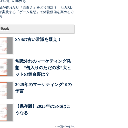
63％増」の事例も
AIが作れない「面白さ」をどう設計？ セガXD
が実践する「ゲーム発想」で体験価値を高める方
法
Book
SNSの古い常識を疑え！
常識外れのマーケティング発
想 “缶入りのただの水”大ヒ
ットの舞台裏は？
2025年のマーケティング10の
予言
【保存版】2025年のSNSはこ
うなる
»
一覧ページへ