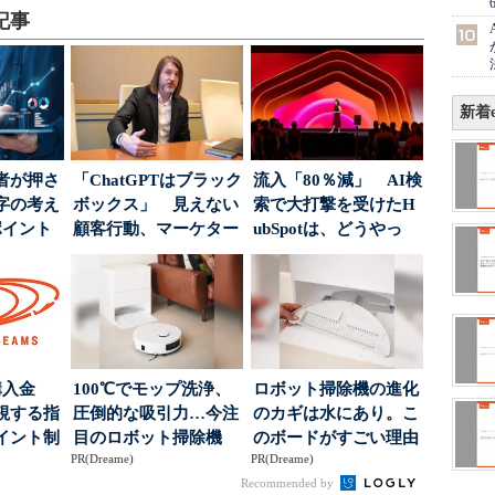
記事
新着e
者が押さ
「ChatGPTはブラック
流入「80％減」 AI検
字の考え
ボックス」 見えない
索で大打撃を受けたH
ポイント
顧客行動、マーケター
ubSpotは、どうやっ
に残された打ち...
て“未来の顧...
購入金
100℃でモップ洗浄、
ロボット掃除機の進化
視する指
圧倒的な吸引力…今注
のカギは水にあり。こ
イント制
目のロボット掃除機
のボードがすごい理由
PR(Dreame)
PR(Dreame)
Recommended by