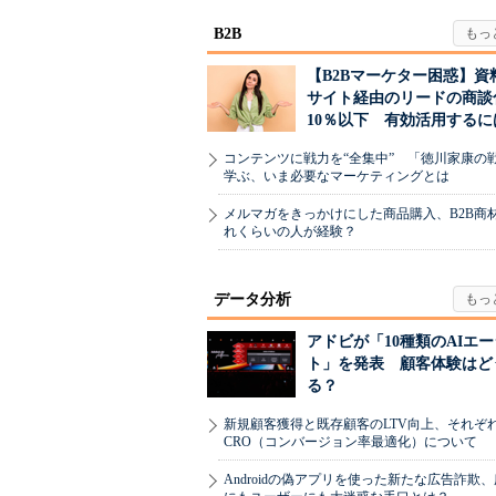
B2B
【B2Bマーケター困惑】資
サイト経由のリードの商談
10％以下 有効活用するに
コンテンツに戦力を“全集中” 「徳川家康の
学ぶ、いま必要なマーケティングとは
メルマガをきっかけにした商品購入、B2B商
れくらいの人が経験？
データ分析
アドビが「10種類のAIエ
ト」を発表 顧客体験はど
る？
新規顧客獲得と既存顧客のLTV向上、それぞ
CRO（コンバージョン率最適化）について
Androidの偽アプリを使った新たな広告詐欺