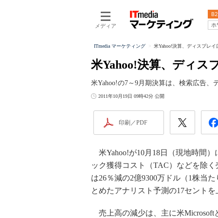
B2
ホ
メディア
ITmedia マーケティング
米Yahoo!決算、ディスプレ
米Yahoo!決算、ディ
米Yahoo!の7～9月期決算は、検索広
2011年10月19日 09時42分 公開
印刷／PDF
米Yahoo!が10月18日（現地時
ック獲得コスト（TAC）などを除く売
は26％減の2億9300万ドル（1株当たり
とめたアナリスト予測の17セントを
売上高の減少は、主に米Microso