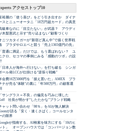
Experts アクセストップ10
富裕層の「使う喜び」をどう引き出すか ダイナ
ースとニューオータニ「18万円超カード」の真意
高級車なのに「目立たない」が武器？ アウディ
が木梨憲武と示す“売り込まない”顧客づくり
オニツカタイガーが“新宿ど真ん中”で描く世界戦
略 プラダやロエベと競う「売上1365億円の先」
「普通に満足」だけでは、もう選ばれない？ ユ
ニクロ、セコマの事例にみる「感動のツボ」の設
計
「日本人が海外へ行けない」を打ち破る シンガ
ポール発LCCが仕掛ける“逆張り戦略”
年会費16万5000円を「据え置いた」AMEX プラ
チナが売る"体験"の裏に「年500万円」の顧客選
別
「サングラス＝不良」の偏見を巧みに壊した
Zoff 社長が明かす“したたかな”ブランド戦略
チャット問い合わせ「98％」をAIが無人解決
Zoomが語る「安く・速くさばく」コールセンタ
ーの限界
Googleが指南する、AI検索を味方にする「10のヒ
ント」 オープンハウスでは「コンバージョン数