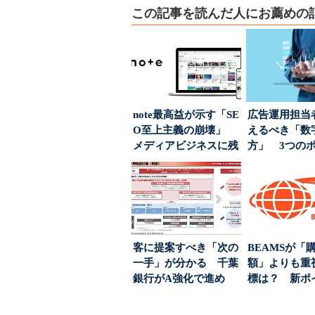
この記事を読んだ人にお薦めの
note最高益が示す「SE
広告運用担当
O至上主義の崩壊」
えるべき「数
メディアビジネスに残
方」 3つの
された“勝ち筋...
とは
客に提案すべき「次の
BEAMSが「
一手」が分かる 千葉
額」よりも重
銀行がA強化で進め
標は？ 新ポ
る“One to On...
度の狙い