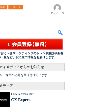
ル広告
リサーチ
マイページ
ておくべきマーケティングのトレンド解説や新着
の一覧など、役に立つ情報をお届けします。
ティメディアからのお知らせ
リア採用の応募を受け付けています
メディア
CXを成長の源泉に
CX Experts