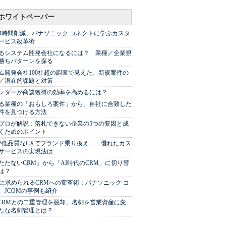
ホワイトペーパー
44時間削減、パナソニック コネクトに学ぶカスタ
ービス改革術
るシステム開発会社になるには？ 業種／企業規
勝ちパターンを探る
ム開発会社100社超の調査で見えた、新規案件の
／潜在的課題と対策
Sベンダーが商談獲得の効率を高めるには？
る業種の「おもしろ案件」から、自社に合致した
件を見つける方法
プロが解説：落札できない企業の5つの要因と成
くためのポイント
が低品質なCXでブランド乗り換え――優れたカス
サービスの実現法は
たたないCRM」から「AI時代のCRM」に切り替
は？
代に求められるCRMへの変革術：パナソニック コ
、JCOMの事例も紹介
やCRMとの二重管理を脱却、名刺を営業資産に変
たな名刺管理とは？