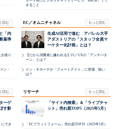
ポート向けビジネスチャットサービス「BizClo」でで
きること
EC／オムニチャネル
と「内
生成AI活用で進む アパレル大手
断基準
アダストリアの「スタッフ全員マ
ーケター化計画」とは？
生き残り
【だから消費者に嫌われる】UI／UXの「アンチパタ
ーン」とは？
ヴァン・
ドン・キホーテが「フォートナイト」に登場 狙い
は？
リサーチ
リターゲ
「サイト内検索」＆「ライブチャ
ぼす影
ット」売れ筋TOP5（2025年5月）
」にでき
「ECプラットフォーム」売れ筋TOP10（2025年5月）