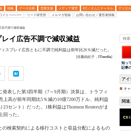
戦略
データ分析
営業支援
メディア運営
EC／オムニチャネル
デジタ
B
ワイトペーパー
リード研究所
メルマガ登録
お問い合わせ／運営者情報
イ広告不調で減収減益
スプレイ広告不調で減収減益
告、ディスプレイ広告ともに不調で純利益は前年比26％減だった。
[佐藤由紀子，
ITmedia
]
知っ
記事
アイ
キャ
間）に発表した第3四半期（7～9月期）決算は、トラフィ
上高が前年同期比5％減の10億7200万ドル、純利益
関連
23セント）だった。1株利益はThomson Reutersがま
上回った。
ftとの検索契約による移行コストと収益分配によるもの