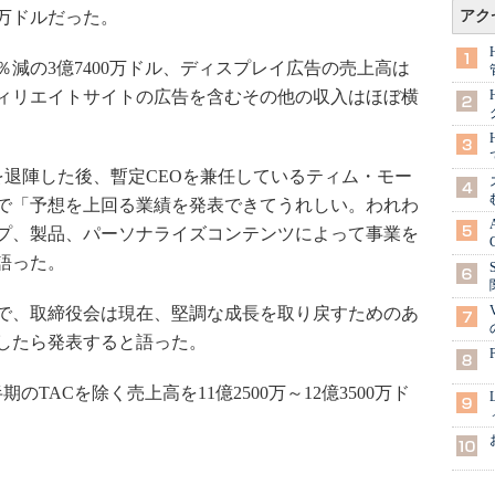
0万ドルだった。
アク
％減の3億7400万ドル、ディスプレイ広告の売上高は
アフィリエイトサイトの広告を含むその他の収入はほぼ横
を退陣した後、暫定CEOを兼任しているティム・モー
文で「予想を上回る業績を発表できてうれしい。われわ
プ、製品、パーソナライズコンテンツによって事業を
語った。
で、取締役会は現在、堅調な成長を取り戻すためのあ
したら発表すると語った。
TACを除く売上高を11億2500万～12億3500万ド