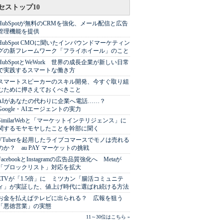
セストップ10
HubSpotが無料のCRMを強化、メール配信と広告
管理機能を提供
HubSpot CMOに聞いたインバウンドマーケティン
グの新フレームワーク「フライホイール」のこと
HubSpotとWeWork 世界の成長企業が新しい日常
で実践するスマートな働き方
スマートスピーカーのスキル開発、今すぐ取り組
むために押さえておくべきこと
AIがあなたの代わりに企業へ電話……？
Google・AIエージェントの実力
SimilarWebと「マーケットインテリジェンス」に
関するモヤモヤしたことを幹部に聞く
VTuberを起用したライブコマースでモノは売れる
のか？ au PAY マーケットの挑戦
FacebookとInstagramの広告品質強化へ Metaが
「ブロックリスト」対応を拡大
LTVが「1.5倍」に ミツカン「腸活コミュニテ
ィ」が実証した、値上げ時代に選ばれ続ける方法
お金を払えばテレビに出られる？ 広報を狙う
「悪徳営業」の実態
11～30位はこちら »