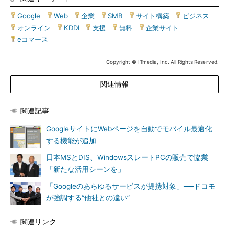
Google
|
Web
|
企業
|
SMB
|
サイト構築
|
ビジネス
|
オンライン
|
KDDI
|
支援
|
無料
|
企業サイト
|
eコマース
Copyright © ITmedia, Inc. All Rights Reserved.
関連情報
関連記事
GoogleサイトにWebページを自動でモバイル最適化
する機能が追加
日本MSとDIS、WindowsスレートPCの販売で協業
「新たな活用シーンを」
「Googleのあらゆるサービスが提携対象」──ドコモ
が強調する“他社との違い”
関連リンク