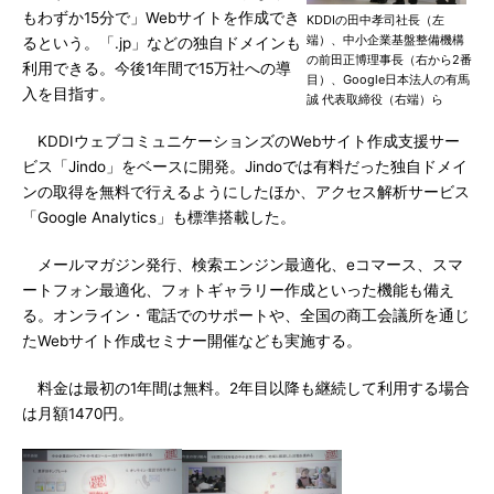
もわずか15分で」Webサイトを作成でき
KDDIの田中孝司社長（左
端）、中小企業基盤整備機構
るという。「.jp」などの独自ドメインも
の前田正博理事長（右から2番
利用できる。今後1年間で15万社への導
目）、Google日本法人の有馬
入を目指す。
誠 代表取締役（右端）ら
KDDIウェブコミュニケーションズのWebサイト作成支援サー
ビス「Jindo」をベースに開発。Jindoでは有料だった独自ドメイ
ンの取得を無料で行えるようにしたほか、アクセス解析サービス
「Google Analytics」も標準搭載した。
メールマガジン発行、検索エンジン最適化、eコマース、スマ
ートフォン最適化、フォトギャラリー作成といった機能も備え
る。オンライン・電話でのサポートや、全国の商工会議所を通じ
たWebサイト作成セミナー開催なども実施する。
料金は最初の1年間は無料。2年目以降も継続して利用する場合
は月額1470円。