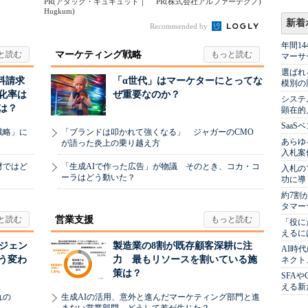
...
PR(アタック・キュキュット｜
てつだい”に、どん...
PR(株式会社アルファーテクノ)
Hugkum)
新着
Recommended by
年間1
マーケティング戦略
マーサ
選ばれ
料請求
「α世代」はマーケターにとってな
模別の
化率は
ぜ重要なのか？
システ
は？
顕在的
Saa
戦略」に
「ブランドは叩かれて強くなる」 ジャガーのCMO
あらゆ
が語った炎上の乗り越え方
入札案
材ではど
「生成AIで作った広告」が物議 そのとき、コカ・コ
入札の
ーラはどう動いた？
功に導
約7割
タマー
営業支援
「役に
えるに
ージェン
製造業の8割が既存顧客深耕に注
AI時
う変わ
力 最もリソースを割いている施
ネクト
策は？
SFA
える新
れの
生成AIの活用、意外と進んだマーケティング部門と進