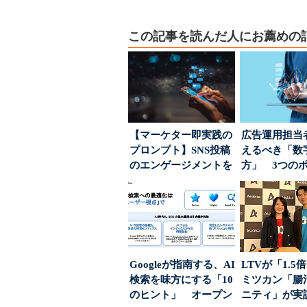
この記事を読んだ人にお薦めの
【マーケター即実践の
広告運用担当
プロンプト】SNS投稿
えるべき「数
のエンゲージメントを
方」 3つの
高めるAI活用、ポ...
とは
Googleが指南する、AI
LTVが「1.
検索を味方にする「10
ミツカン「腸
のヒント」 オープン
ニティ」が実