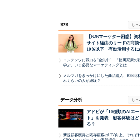
ハウスでは...
値上げ時代に選ば
B2B
【B2Bマーケター困惑】資
サイト経由のリードの商談
10％以下 有効活用するに
コンテンツに戦力を“全集中” 「徳川家康の
学ぶ、いま必要なマーケティングとは
メルマガをきっかけにした商品購入、B2B商
れくらいの人が経験？
データ分析
アドビが「10種類のAIエ
ト」を発表 顧客体験はど
る？
新規顧客獲得と既存顧客のLTV向上、それぞ