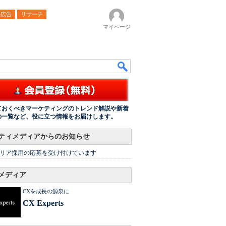
ル広告
リサーチ
マイページ
ておくべきマーケティングのトレンド解説や新着
の一覧など、役に立つ情報をお届けします。
ティメディアからのお知らせ
リア採用の応募を受け付けています
メディア
CXを成長の源泉に
CX Experts