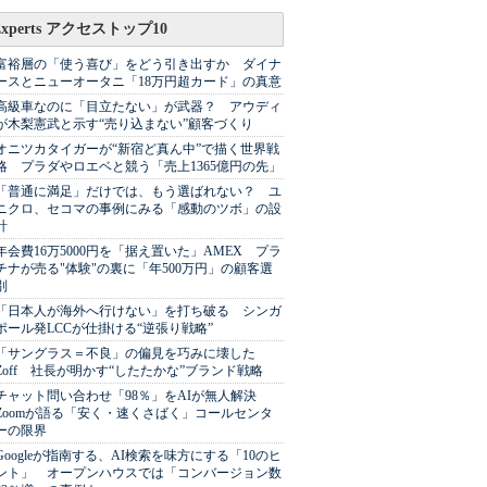
Experts アクセストップ10
富裕層の「使う喜び」をどう引き出すか ダイナ
ースとニューオータニ「18万円超カード」の真意
高級車なのに「目立たない」が武器？ アウディ
が木梨憲武と示す“売り込まない”顧客づくり
オニツカタイガーが“新宿ど真ん中”で描く世界戦
略 プラダやロエベと競う「売上1365億円の先」
「普通に満足」だけでは、もう選ばれない？ ユ
ニクロ、セコマの事例にみる「感動のツボ」の設
計
年会費16万5000円を「据え置いた」AMEX プラ
チナが売る"体験"の裏に「年500万円」の顧客選
別
「日本人が海外へ行けない」を打ち破る シンガ
ポール発LCCが仕掛ける“逆張り戦略”
「サングラス＝不良」の偏見を巧みに壊した
Zoff 社長が明かす“したたかな”ブランド戦略
チャット問い合わせ「98％」をAIが無人解決
Zoomが語る「安く・速くさばく」コールセンタ
ーの限界
Googleが指南する、AI検索を味方にする「10のヒ
ント」 オープンハウスでは「コンバージョン数