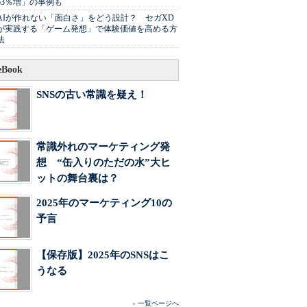
63％増」の事例も
AIが作れない「面白さ」をどう設計？ セガXD
が実践する「ゲーム発想」で体験価値を高める方
法
Book
SNSの古い常識を疑え！
常識外れのマーケティング発
想 “缶入りのただの水”大ヒ
ットの舞台裏は？
2025年のマーケティング10の
予言
【保存版】2025年のSNSはこ
うなる
»
一覧ページへ