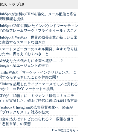
セストップ10
HubSpotが無料のCRMを強化、メール配信と広告
管理機能を提供
HubSpot CMOに聞いたインバウンドマーケティン
グの新フレームワーク「フライホイール」のこと
HubSpotとWeWork 世界の成長企業が新しい日常
で実践するスマートな働き方
スマートスピーカーのスキル開発、今すぐ取り組
むために押さえておくべきこと
AIがあなたの代わりに企業へ電話……？
Google・AIエージェントの実力
SimilarWebと「マーケットインテリジェンス」に
関するモヤモヤしたことを幹部に聞く
VTuberを起用したライブコマースでモノは売れる
のか？ au PAY マーケットの挑戦
LTVが「1.5倍」に ミツカン「腸活コミュニテ
ィ」が実証した、値上げ時代に選ばれ続ける方法
FacebookとInstagramの広告品質強化へ Metaが
「ブロックリスト」対応を拡大
お金を払えばテレビに出られる？ 広報を狙う
「悪徳営業」の実態
11～30位はこちら »