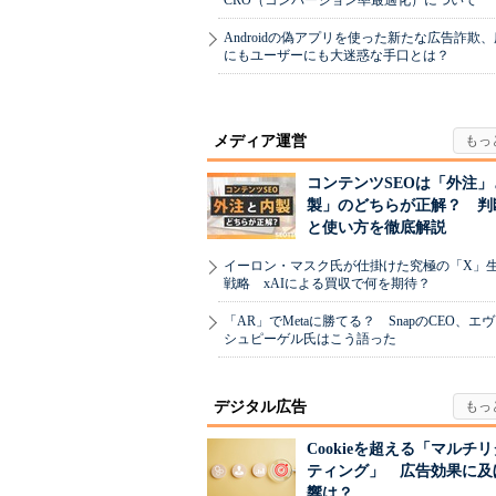
CRO（コンバージョン率最適化）について
Androidの偽アプリを使った新たな広告詐欺
にもユーザーにも大迷惑な手口とは？
メディア運営
コンテンツSEOは「外注」
製」のどちらが正解？ 判
と使い方を徹底解説
イーロン・マスク氏が仕掛けた究極の「X」
戦略 xAIによる買収で何を期待？
「AR」でMetaに勝てる？ SnapのCEO、エ
シュピーゲル氏はこう語った
デジタル広告
Cookieを超える「マルチ
ティング」 広告効果に及
響は？