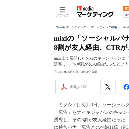
B2
ホ
メディア
ITmedia マーケティング
マーケティング戦略
mix
mixiの「ソーシャルバ
8割が友人経由、CTRが
mixi上で展開したNikeのキャンペーン
誘導し、その8割が友人経由だったという
2011年06月23日 16時53分 公開
印刷／PDF
ミクシィは6月23日、ソーシャル
ー広告」をナイキジャパンのキャンペ
誘導し、その8割が友人経由だった──という
は通常バナー広告と比べ約11倍（P