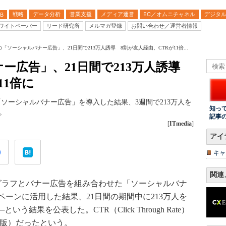
戦略
データ分析
営業支援
メディア運営
EC／オムニチャネル
デジタ
B
ワイトペーパー
リード研究所
メルマガ登録
お問い合わせ／運営者情報
iの「ソーシャルバナー広告」、21日間で213万人誘導 8割が友人経由、CTRが11倍...
ナー広告」、21日間で213万人誘導
11倍に
に「ソーシャルバナー広告」を導入した結果、3週間で213万人を
知っ
。
記事
[
ITmedia
]
アイ
キャ
関連
グラフとバナー広告を組み合わせた「ソーシャルバナ
ーンに活用した結果、21日間の期間中に213万人を
結果を公表した。CTR（Click Through Rate）
C版）だったという。