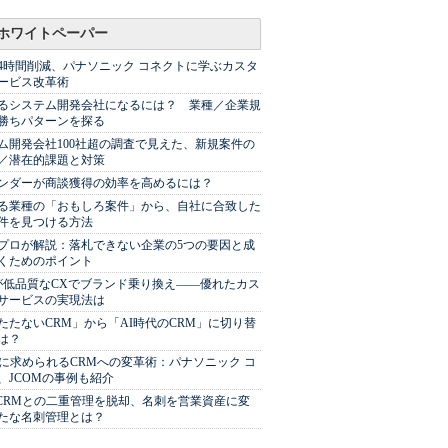
ホワイトペーパー
44時間削減、パナソニック コネクトに学ぶカスタ
ービス改革術
るシステム開発会社になるには？ 業種／企業規
勝ちパターンを探る
ム開発会社100社超の調査で見えた、新規案件の
／潜在的課題と対策
Sベンダーが商談獲得の効率を高めるには？
る業種の「おもしろ案件」から、自社に合致した
件を見つける方法
プロが解説：落札できない企業の5つの要因と成
くためのポイント
が低品質なCXでブランド乗り換え――優れたカス
サービスの実現法は
たたないCRM」から「AI時代のCRM」に切り替
は？
代に求められるCRMへの変革術：パナソニック コ
、JCOMの事例も紹介
やCRMとの二重管理を脱却、名刺を営業資産に変
たな名刺管理とは？