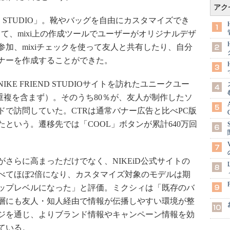
アク
ND STUDIO」。靴やバッグを自由にカスタマイズでき
して、mixi上の作成ツールでユーザーがオリジナルデザ
加、mixiチェックを使って友人と共有したり、自分
ナーを作成することができた。
KE FRIEND STUDIOサイトを訪れたユニークユー
の重複を含まず）。そのうち80％が、友人が制作したソ
で訪問していた。CTRは通常バナー広告と比べPC版
たという。遷移先では「COOL」ボタンが累計640万回
さらに高まっただけでなく、NIKEiD公式サイトの
べてほぼ2倍になり、カスタマイズ対象のモデルは期
ップレベルになった」と評価。ミクシィは「既存のバ
層にも友人・知人経由で情報が伝播しやすい環境が整
ジを通じ、よりブランド情報やキャンペーン情報を効
ている。