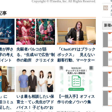
Copyright © ITmedia, Inc. All Rights Reserved.
記事
新着e
者が押さ
先駆者パルコが語
「ChatGPTはブラック
字の考え
る、“生成AIで広告”制
ボックス」 見えない
ポイント
作の勘所 クリエイタ
顧客行動、マーケター
ーに残る「重要な役
に残された打ち...
割...
5倍」に
いま最も相談したい保
【一括入手】オフィス
活コミュ
育士・てぃ先生がアド
作りの全ノウハウ集
証した、
バイス！ 子どもの“お