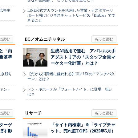
まない営業部門 どうして差が生じた？
、広告主
LINE公式アカウントを活用した営業・カスタマーサ
ポート向けビジネスチャットサービス「BizClo」でで
きること
EC／オムニチャネル
と「内
生成AI活用で進む アパレル大手
断基準
アダストリアの「スタッフ全員マ
ーケター化計画」とは？
生き残り
【だから消費者に嫌われる】UI／UXの「アンチパタ
ーン」とは？
ヴァン・
ドン・キホーテが「フォートナイト」に登場 狙い
は？
リサーチ
リターゲ
「サイト内検索」＆「ライブチャ
ぼす影
ット」売れ筋TOP5（2025年5月）