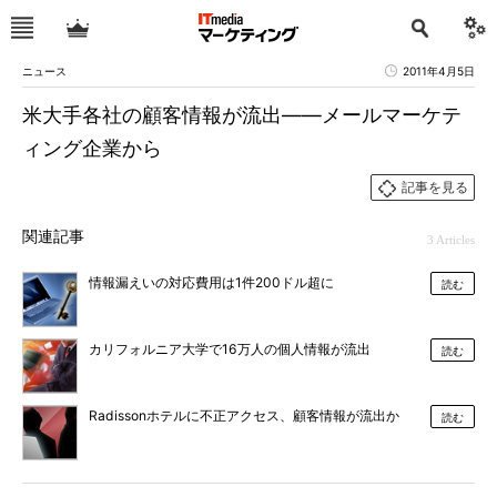
ニュース
2011年4月5日
米大手各社の顧客情報が流出――メールマーケテ
ィング企業から
記事を見る
関連記事
3 Articles
情報漏えいの対応費用は1件200ドル超に
読む
カリフォルニア大学で16万人の個人情報が流出
読む
Radissonホテルに不正アクセス、顧客情報が流出か
読む