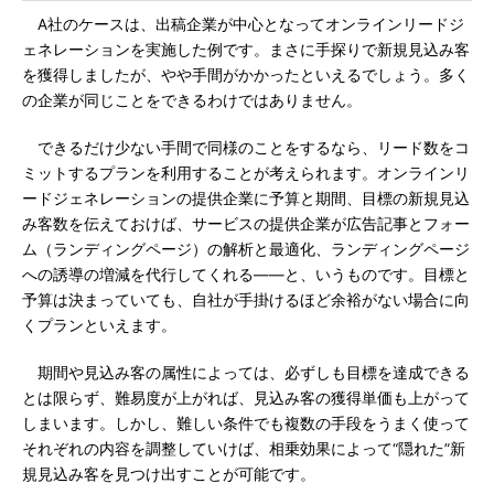
A社のケースは、出稿企業が中心となってオンラインリードジ
ェネレーションを実施した例です。まさに手探りで新規見込み客
を獲得しましたが、やや手間がかかったといえるでしょう。多く
の企業が同じことをできるわけではありません。
できるだけ少ない手間で同様のことをするなら、リード数をコ
ミットするプランを利用することが考えられます。オンラインリ
ードジェネレーションの提供企業に予算と期間、目標の新規見込
み客数を伝えておけば、サービスの提供企業が広告記事とフォー
ム（ランディングページ）の解析と最適化、ランディングページ
への誘導の増減を代行してくれる――と、いうものです。目標と
予算は決まっていても、自社が手掛けるほど余裕がない場合に向
くプランといえます。
期間や見込み客の属性によっては、必ずしも目標を達成できる
とは限らず、難易度が上がれば、見込み客の獲得単価も上がって
しまいます。しかし、難しい条件でも複数の手段をうまく使って
それぞれの内容を調整していけば、相乗効果によって“隠れた”新
規見込み客を見つけ出すことが可能です。