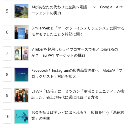
AIがあなたの代わりに企業へ電話……？ Google・AIエ
ージェントの実力
SimilarWebと「マーケットインテリジェンス」に関する
モヤモヤしたことを幹部に聞く
VTuberを起用したライブコマースでモノは売れるの
か？ au PAY マーケットの挑戦
FacebookとInstagramの広告品質強化へ Metaが「ブ
ロックリスト」対応を拡大
LTVが「1.5倍」に ミツカン「腸活コミュニティ」が実
証した、値上げ時代に選ばれ続ける方法
お金を払えばテレビに出られる？ 広報を狙う「悪徳営
業」の実態