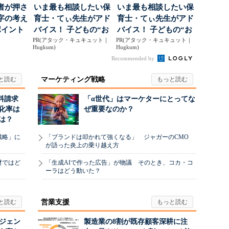
者が押さ
いま最も相談したい保
いま最も相談したい保
字の考え
育士・てぃ先生がアド
育士・てぃ先生がアド
ポイント
バイス！ 子どもの“お
バイス！ 子どもの“お
PR(アタック・キュキュット｜
てつだい”に、どん...
PR(アタック・キュキュット｜
てつだい”に、どん...
Hugkum)
Hugkum)
Recommended by
マーケティング戦略
料請求
「α世代」はマーケターにとってな
化率は
ぜ重要なのか？
は？
戦略」に
「ブランドは叩かれて強くなる」 ジャガーのCMO
が語った炎上の乗り越え方
材ではど
「生成AIで作った広告」が物議 そのとき、コカ・コ
ーラはどう動いた？
営業支援
ージェン
製造業の8割が既存顧客深耕に注