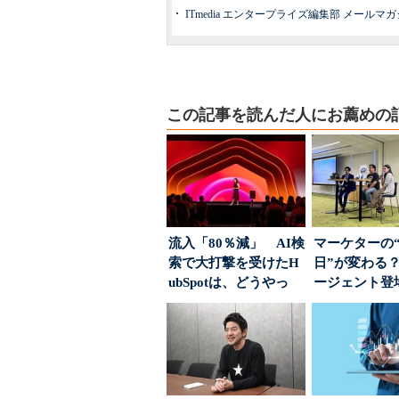
ITmedia エンタープライズ編集部 メール
この記事を読んだ人にお薦めの
流入「80％減」 AI検
マーケターの
索で大打撃を受けたH
日”が変わる？
ubSpotは、どうやっ
ージェント登
て“未来の顧...
が起きるか