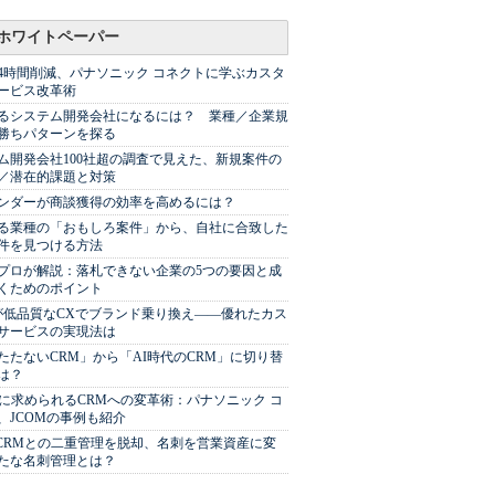
ホワイトペーパー
44時間削減、パナソニック コネクトに学ぶカスタ
ービス改革術
るシステム開発会社になるには？ 業種／企業規
勝ちパターンを探る
ム開発会社100社超の調査で見えた、新規案件の
／潜在的課題と対策
Sベンダーが商談獲得の効率を高めるには？
る業種の「おもしろ案件」から、自社に合致した
件を見つける方法
プロが解説：落札できない企業の5つの要因と成
くためのポイント
が低品質なCXでブランド乗り換え――優れたカス
サービスの実現法は
たたないCRM」から「AI時代のCRM」に切り替
は？
代に求められるCRMへの変革術：パナソニック コ
、JCOMの事例も紹介
やCRMとの二重管理を脱却、名刺を営業資産に変
たな名刺管理とは？