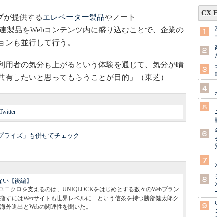
CX 
プが提供する
エレベーター製品
やノート
連製品をWebコンテンツ内に盛り込むことで、企業の
ョンも並行して行う。
利用者の気分も上がるという体験を通じて、気分が晴
共有したいと思ってもらうことが目的」（東芝）
Twitter
タープライズ」も併せてチェック
ない【後編】
ニクロを支えるのは、UNIQLOCKをはじめとする数々のWebブラン
指すにはWebサイトも世界レベルに、という信条を持つ勝部健太郎ク
海外進出とWebの関連性を聞いた。