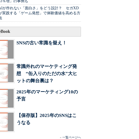
63％増」の事例も
AIが作れない「面白さ」をどう設計？ セガXD
が実践する「ゲーム発想」で体験価値を高める方
法
Book
SNSの古い常識を疑え！
常識外れのマーケティング発
想 “缶入りのただの水”大ヒ
ットの舞台裏は？
2025年のマーケティング10の
予言
【保存版】2025年のSNSはこ
うなる
»
一覧ページへ