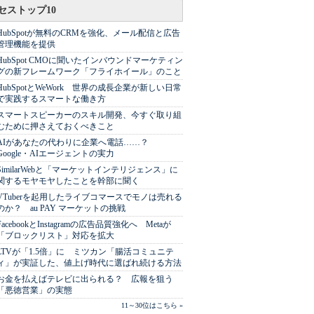
セストップ10
HubSpotが無料のCRMを強化、メール配信と広告
管理機能を提供
HubSpot CMOに聞いたインバウンドマーケティン
グの新フレームワーク「フライホイール」のこと
HubSpotとWeWork 世界の成長企業が新しい日常
で実践するスマートな働き方
スマートスピーカーのスキル開発、今すぐ取り組
むために押さえておくべきこと
AIがあなたの代わりに企業へ電話……？
Google・AIエージェントの実力
SimilarWebと「マーケットインテリジェンス」に
関するモヤモヤしたことを幹部に聞く
VTuberを起用したライブコマースでモノは売れる
のか？ au PAY マーケットの挑戦
FacebookとInstagramの広告品質強化へ Metaが
「ブロックリスト」対応を拡大
LTVが「1.5倍」に ミツカン「腸活コミュニテ
ィ」が実証した、値上げ時代に選ばれ続ける方法
お金を払えばテレビに出られる？ 広報を狙う
「悪徳営業」の実態
11～30位はこちら »