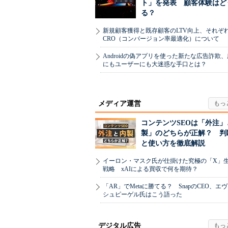
ト」を発表 顧客体験はど
る？
新規顧客獲得と既存顧客のLTV向上、それぞ
CRO（コンバージョン率最適化）について
Androidの偽アプリを使った新たな広告詐欺
にもユーザーにも大迷惑な手口とは？
メディア運営
コンテンツSEOは「外注」
製」のどちらが正解？ 判
と使い方を徹底解説
イーロン・マスク氏が仕掛けた究極の「X」
戦略 xAIによる買収で何を期待？
「AR」でMetaに勝てる？ SnapのCEO、エ
シュピーゲル氏はこう語った
デジタル広告