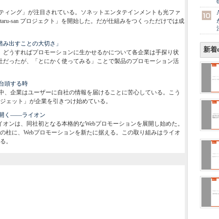
ティング」が注目されている。ソネットエンタテインメントも光ファ
aru-san プロジェクト」を開始した。だが仕組みをつくっただけでは成
だ「踏み出すことの大切さ」
新着e
いるが、どうすればプロモーションに生かせるかについて各企業は手探り状
社だったが、「とにかく使ってみる」ことで製品のプロモーション活
台頭する時
中、企業はユーザーに自社の情報を届けることに苦心している。こう
ジェット」が企業を引きつけ始めている。
開く――ライオン
イオンは、同社初となる本格的なWebプロモーションを展開し始めた。
の柱に、Webプロモーションを新たに据える。この取り組みはライオ
る。