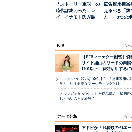
「ストーリー重視」の
広告運用担当
時代は終わった レ
えるべき「数
イ・イナモト氏が語
方」 3つの
る、信頼を軸にしたブ
とは
ラン...
B2B
【B2Bマーケター困惑】資
サイト経由のリードの商談
10％以下 有効活用するに
コンテンツに戦力を“全集中” 「徳川家康の
学ぶ、いま必要なマーケティングとは
メルマガをきっかけにした商品購入、B2B商
れくらいの人が経験？
データ分析
アドビが「10種類のAIエ