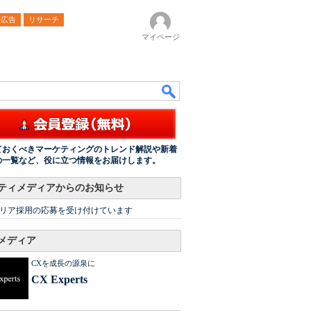
ル広告
リサーチ
マイページ
ておくべきマーケティングのトレンド解説や新着
の一覧など、役に立つ情報をお届けします。
ティメディアからのお知らせ
リア採用の応募を受け付けています
メディア
CXを成長の源泉に
CX Experts