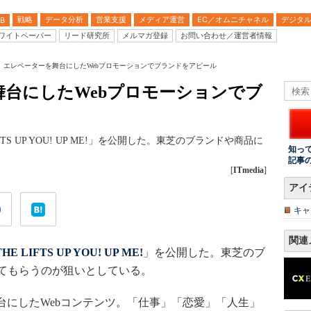
戦略
データ分析
営業支援
メディア運営
EC／オムニチャネル
デジタ
B
ワイトペーパー
リード研究所
メルマガ登録
お問い合わせ／運営者情報
、エレベーターを舞台にしたWebプロモーションでブランドをアピール
台にしたWebプロモーションでブ
TS UP YOU! UP ME!」を公開した。東芝のブランドや商品に
知っ
記事
[
ITmedia
]
アイ
キャ
関連
THE LIFTS UP YOU! UP ME!
」を公開した。東芝のブ
てもらうのが狙いとしている。
舞台にしたWebコンテンツ。「仕事」「恋愛」「人生」