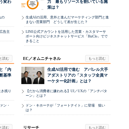
う変わ
力 最もリソースを割いている施
策は？
れの
生成AIの活用、意外と進んだマーケティング部門と進
まない営業部門 どうして差が生じた？
、広告主
LINE公式アカウントを活用した営業・カスタマーサ
ポート向けビジネスチャットサービス「BizClo」でで
きること
EC／オムニチャネル
と「内
生成AI活用で進む アパレル大手
断基準
アダストリアの「スタッフ全員マ
ーケター化計画」とは？
生き残り
【だから消費者に嫌われる】UI／UXの「アンチパタ
ーン」とは？
ヴァン・
ドン・キホーテが「フォートナイト」に登場 狙い
は？
リサーチ