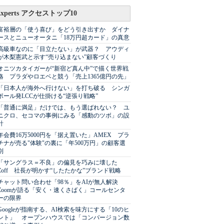
Experts アクセストップ10
富裕層の「使う喜び」をどう引き出すか ダイナ
ースとニューオータニ「18万円超カード」の真意
高級車なのに「目立たない」が武器？ アウディ
が木梨憲武と示す“売り込まない”顧客づくり
オニツカタイガーが“新宿ど真ん中”で描く世界戦
略 プラダやロエベと競う「売上1365億円の先」
「日本人が海外へ行けない」を打ち破る シンガ
ポール発LCCが仕掛ける“逆張り戦略”
「普通に満足」だけでは、もう選ばれない？ ユ
ニクロ、セコマの事例にみる「感動のツボ」の設
計
年会費16万5000円を「据え置いた」AMEX プラ
チナが売る"体験"の裏に「年500万円」の顧客選
別
「サングラス＝不良」の偏見を巧みに壊した
Zoff 社長が明かす“したたかな”ブランド戦略
チャット問い合わせ「98％」をAIが無人解決
Zoomが語る「安く・速くさばく」コールセンタ
ーの限界
Googleが指南する、AI検索を味方にする「10のヒ
ント」 オープンハウスでは「コンバージョン数