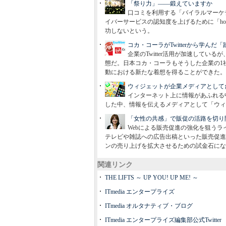
「祭り力」――鍛えていますか
口コミを利用する「バイラルマーケ
イバーサービスの認知度を上げるために「hot
功しないという。
コカ・コーラがTwitterから学ん
企業のTwitter活用が加速して
態だ。日本コカ・コーラもそうした企業の1
動における新たな着想を得ることができた。
ウィジェットが企業メディアとして
インターネット上に情報があふれる
した中、情報を伝えるメディアとして「ウィ
「女性の共感」で販促の活路を切り
Webによる販売促進の強化を狙うラ
テレビや雑誌への広告出稿といった販売促進
ンの売り上げを拡大させるための試金石にな
関連リンク
THE LIFTS ～ UP YOU! UP ME! ～
ITmedia エンタープライズ
ITmedia オルタナティブ・ブログ
ITmedia エンタープライズ編集部公式Twitter