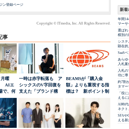
マガジン登録ページ
新着
年間1
Copyright © ITmedia, Inc. All Rights Reserved.
マーサ
選ばれ
模別の
記事
システ
顕在的
Saa
あらゆ
入札案
入札の
功に導
“月曜
一時は赤字転落も ア
BEAMSが「購入金
約7割
 AIエ
シックスのV字回復を
額」よりも重視する指
タマー
場で、何
支えた「ブランド構
標は？ 新ポイント制
「役に
築」の考え方
度の狙い
えるに
AI時
ネクト
SFA
える新