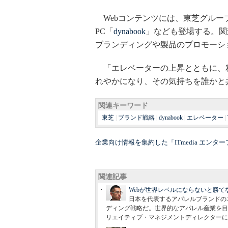
Webコンテンツには、東芝グルー
PC「
dynabook
」なども登場する。関
ブランディングや製品のプロモーシ
「エレベーターの上昇とともに、
れやかになり、その気持ちを誰かと
関連キーワード
東芝
|
ブランド戦略
|
dynabook
|
エレベーター
|
企業向け情報を集約した「ITmedia エン
関連記事
Webが世界レベルにならないと勝て
日本を代表するアパレルブランドのユ
ディング戦略だ。世界的なアパレル産業を目
リエイティブ・マネジメントディレクターに